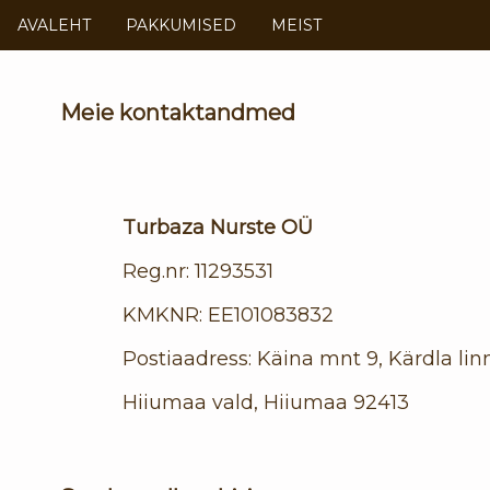
AVALEHT
PAKKUMISED
MEIST
Meie kontaktandmed
Turbaza Nurste OÜ
Reg.nr: 11293531
KMKNR: EE101083832
Postiaadress: Käina mnt 9, Kärdla lin
Hiiumaa vald, Hiiumaa 92413